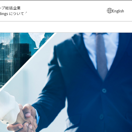
ープ総括企業
English
↗
ldings について