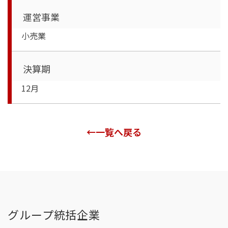
運営事業
小売業
決算期
12月
一覧へ戻る
グループ統括企業
関連・出資企業一覧